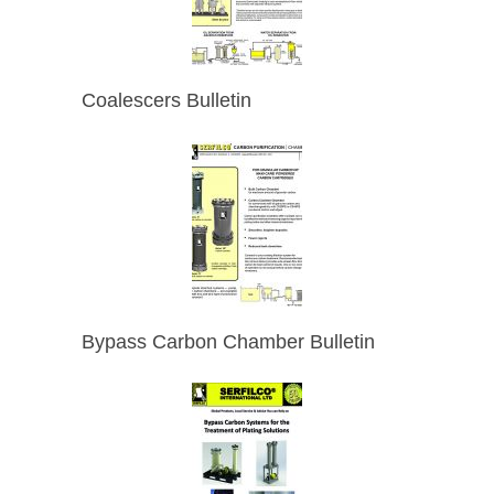
Coalescers Bulletin
Bypass Carbon Chamber Bulletin