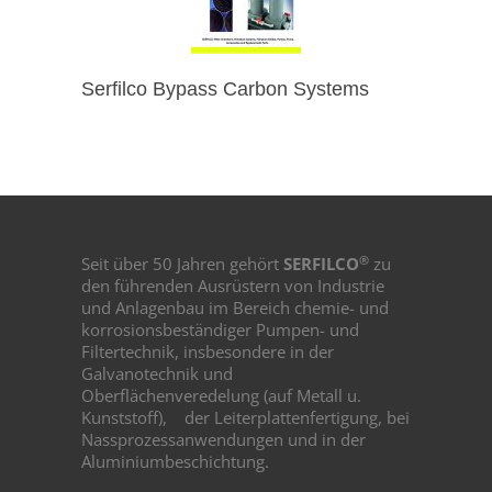
Serfilco Bypass Carbon Systems
®
Seit über 50 Jahren gehört
SERFILCO
zu
den führenden Ausrüstern von Industrie
und Anlagenbau im Bereich chemie- und
korrosionsbeständiger Pumpen- und
Filtertechnik, insbesondere in der
Galvanotechnik und
Oberflächenveredelung (auf Metall u.
Kunststoff),
der Leiterplattenfertigung, bei
Nassprozessanwendungen und in der
Aluminiumbeschichtung.