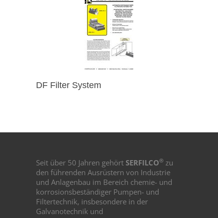
DF Filter System
®
Seit über 50 Jahren gehört
SERFILCO
zu
den führenden Ausrüstern von Industrie
und Anlagenbau im Bereich chemie- und
korrosionsbeständiger Pumpen- und
Filtertechnik, insbesondere in der
Galvanotechnik und