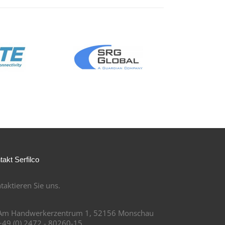
takt Serfilco
taktieren Sie uns.
Am Handwerkerzentrum 1, 52156 Monschau
+49 (0) 2472 - 80260-15