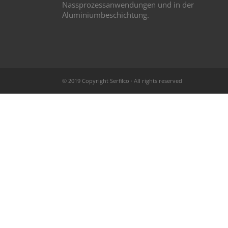
Nassprozessanwendungen und in der
Aluminiumbeschichtung.
© 2019 Copyright Serfilco · All rights reserved