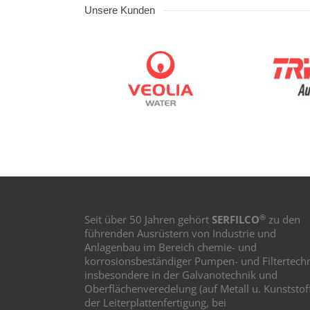
Unsere Kunden
®
Seit über 50 Jahren gehört
SERFILCO
zu den
führenden Ausrüstern von Industrie und
Anlagenbau im Bereich chemie- und
korrosionsbeständiger Pumpen- und Filtertechn
insbesondere in der Galvanotechnik und
Oberflächenveredelung (auf Metall u. Kunststoff
der Leiterplattenfertigung, bei