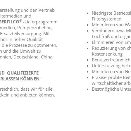
 Herstellung und den Vertrieb
Niedrigste Betrieb
iltermedien und
Filtersystemen
®
SERFILCO
-Lieferprogramm
Minimieren von Wa
termedien, Pumpenzubehör,
Verhindern bzw. Mi
rsatzteilversorgung. Mit
Lochfraß und organ
hör in hoher Qualität
Eliminieren von Em
 die Prozesse zu optimieren,
Reduzierung von ch
en und die Umwelt zu
Kostensenkung
annien, Deutschland, China
Benutzerfreundlich
:
Unterstützung bei 
Minimieren von Ne
ND
QUALIFIZIERTE
Praxiserprobte Beitr
VERLASSEN KÖNNEN“
wirtschaftlicher ar
ichtlich, dass wir für alle
Bestmögliche Unte
ickeln und anbieten können.