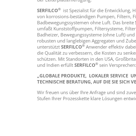
®
SERFILCO
ist Spezialist für die Entwicklung,
von korrosions-beständigen Pumpen, Filtern, F
Badbewegungssystemen ohne Luft. Das breite
umfaßt Kunststoffpumpen, Filtersysteme, Fil
Badheizer, Bewegungssysteme (ohne Luft) und E
robusten und langlebigen Aggregaten und Zube
®
unterstützt
SERFILCO
Anwender effektiv dabei
die Qualität zu verbessern, die Kosten zu senk
schützen. Mit Standorten in den USA, Großbrit
®
und Indien erfüllt
SERFILCO
sein Versprechen
„GLOBALE PRODUKTE,
LOKALER SERVICE
U
TECHNISCHE BERATUNG, AUF DIE SIE SICH 
Wir freuen uns über Ihre Anfrage und sind zuvers
Stufen Ihrer Prozesskette klare Lösungen entw