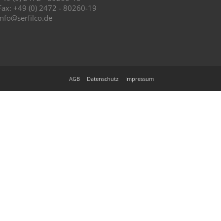
Fax: +49 (0) 2472 - 80260-19
info@serfilco.de
AGB
Datenschutz
Impressum