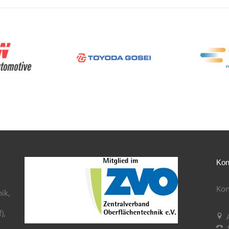
Kon
Kon
ik,
),